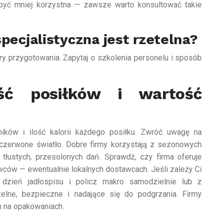
 być mniej korzystna — zawsze warto konsultować takie
specjalistyczna jest rzetelna?
y przygotowania. Zapytaj o szkolenia personelu i sposób
ść posiłków i wartość
ników i ilość kalorii każdego posiłku. Zwróć uwagę na
zerwone światło. Dobre firmy korzystają z sezonowych
tłustych, przesolonych dań. Sprawdź, czy firma oferuje
rowców — ewentualnie lokalnych dostawcach. Jeśli zależy Ci
y dzień jadłospisu i policz makro samodzielnie lub z
lne, bezpieczne i nadające się do podgrzania. Firmy
h na opakowaniach.