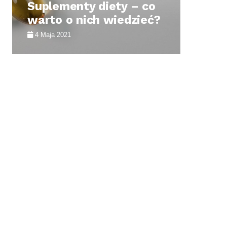
Suplementy diety – co
zn
warto o nich wiedzieć?
su
4 Maja 2021
5 M