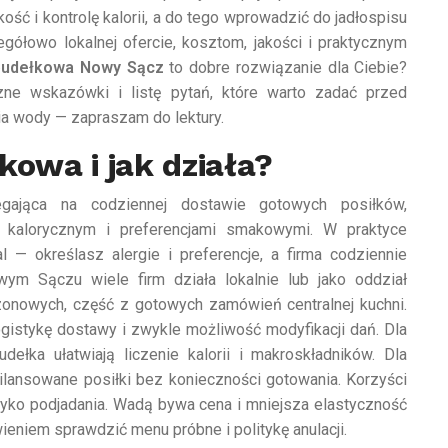
ość i kontrolę kalorii, a do tego wprowadzić do jadłospisu
gółowo lokalnej ofercie, kosztom, jakości i praktycznym
 pudełkowa Nowy Sącz
to dobre rozwiązanie dla Ciebie?
czne wskazówki i listę pytań, które warto zadać przed
a wody — zapraszam do lektury.
kowa i jak działa?
egająca na codziennej dostawie gotowych posiłków,
 kalorycznym i preferencjami smakowymi. W praktyce
— określasz alergie i preferencje, a firma codziennie
ym Sączu wiele firm działa lokalnie lub jako oddział
zonowych, część z gotowych zamówień centralnej kuchni.
gistykę dostawy i zwykle możliwość modyfikacji dań. Dla
ełka ułatwiają liczenie kalorii i makroskładników. Dla
ilansowane posiłki bez konieczności gotowania. Korzyści
SUPLEMENTY DIETY
zyko podjadania. Wadą bywa cena i mniejsza elastyczność
Witaminy - rola,
eniem sprawdzić menu próbne i politykę anulacji.