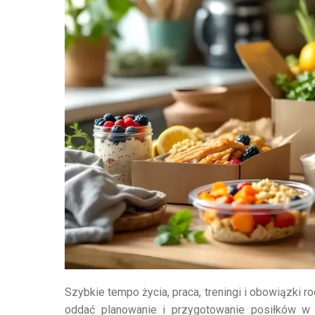
Szybkie tempo życia, praca, treningi i obowiązki r
oddać planowanie i przygotowanie posiłków w r