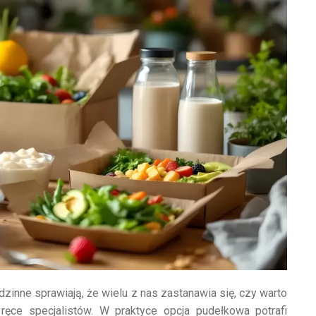
odzinne sprawiają, że wielu z nas zastanawia się, czy warto
ęce specjalistów. W praktyce opcja pudełkowa potrafi