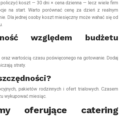
oliczyć koszt — 30 dni × cena dzienna — lecz wiele firm
ocje na start. Warto porównać cenę za dzień z realnym
nie. Dla jednej osoby koszt miesięczny może wahać się od
u.
lność względem budżetu
 oraz wartością czasu poświęconego na gotowanie. Dodaj
czają straty.
oszczędności?
yjnych, pakietów rodzinnych i ofert trialowych. Czasem
azu wykupować miesiąc.
y oferujące catering