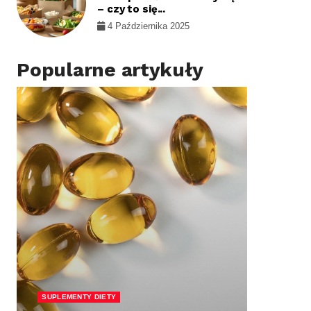
– czy to się...
4 Października 2025
Popularne artykuły
SUP
Wi
SUPLEMENTY DIETY