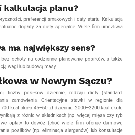
znaczenie,
 kalkulacja planu?
suplementacja
yczności, preferencji smakowych i daty startu. Kalkulacja
5 Maja 2021
entualne dopłaty za diety specjalne. Wiele firm umożliwia
wa ma największy sens?
, bez ochoty na codzienne planowanie posiłków, a także
cją wagi lub budową masy.
dełkowa w Nowym Sączu?
i, liczby posiłków dziennie, rodzaju diety (standard,
ania zamówienia. Orientacyjne stawki w regionie dla
700 kcal około 45–60 zł dziennie; 2000–2200 kcal około
ynikają z różnic w składnikach (np. więcej mięsa czy ryb
owe opłaty to dowóz (choć wiele firm oferuje darmową
ie posiłków (np. eliminacja alergenów) lub konsultacje