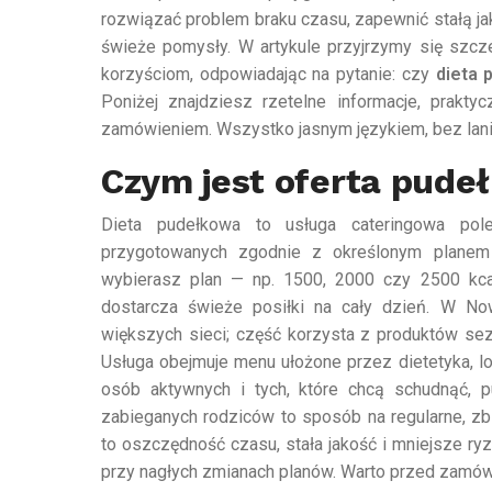
rozwiązać problem braku czasu, zapewnić stałą jak
świeże pomysły. W artykule przyjrzymy się szcze
korzyściom, odpowiadając na pytanie: czy
dieta
Poniżej znajdziesz rzetelne informacje, prakty
zamówieniem. Wszystko jasnym językiem, bez lani
Czym jest oferta pudeł
Dieta pudełkowa to usługa cateringowa pol
przygotowanych zgodnie z określonym planem
wybierasz plan — np. 1500, 2000 czy 2500 kcal 
dostarcza świeże posiłki na cały dzień. W Now
większych sieci; część korzysta z produktów se
Usługa obejmuje menu ułożone przez dietetyka, lo
osób aktywnych i tych, które chcą schudnąć, pud
zabieganych rodziców to sposób na regularne, zb
to oszczędność czasu, stała jakość i mniejsze ry
przy nagłych zmianach planów. Warto przed zamówi