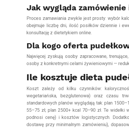
Jak wygląda zamówienie i
Proces zamawiania zwykle jest prosty: wybór kalor
obejmuje liczbę dni, ilość posiłków dziennie i ew
konsultację z dietetykiem online.
Dla kogo oferta pudełko
Najwięcej zyskują osoby zapracowane, trenujące
osoby z konkretnymi celami żywieniowymi — reduk
Ile kosztuje dieta pu
Koszt zależy od kilku czynników: kalorycznośc
wegetariańska, bezglutenowa) oraz czasu trw
standardowych planów wyglądają tak: plan 1500–1
55–75 zł; plan 2500+ kcal 70–90 zł. Te widełki w
podnosi cenę) i kosztów logistycznych. Dodatk
dostawę przy minimalnym zamówieniu), dopasowan