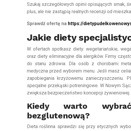
Szukaj szczegółowych opinii opisujących smak, św
plus, ale nie zastąpią realnych recenzji od mieszk
Sprawdź ofertę na
https://dietypudelkowenowys
Jakie diety specjalist
W ofertach spotkasz diety: wegetariańskie, weg
oraz diety eliminacyjne dla alergików. Firmy częs
do stanu zdrowia. Dla osób z chorobami metab
medyczna przed wyborem menu. Jeśli masz celiakię
zapobiegania krzyżowemu zanieczyszczeniu. Pl
specjalne przekąski potreningowe. W Nowym Sączu 
zwiększa bezpieczeństwo koncepcji żywieniowej.
Kiedy warto wybra
bezglutenową?
Dieta roślinna sprawdzi się przy etycznych wybor